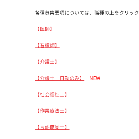
各種募集要項については、職種の上をクリック
【医師】
【看護師】
【介護士】
【介護士 日勤のみ】
NEW
【社会福祉士】
【作業療法士】
【言語聴覚士】